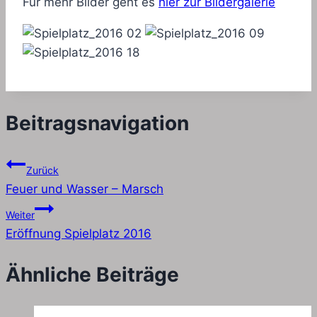
Für mehr Bilder geht es
hier zur Bildergalerie
Beitragsnavigation
Zurück
Feuer und Wasser – Marsch
Weiter
Eröffnung Spielplatz 2016
Ähnliche Beiträge